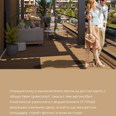
Локацията му е изключително лесна за достъп както с
обществен транспорт, така и с лек автомобил.
Комплексът разполага с внушителните 13 700м2
вътрешен озеленен двор, в който ще има детски
площадки, стрийт фитнес и зони за отдих.