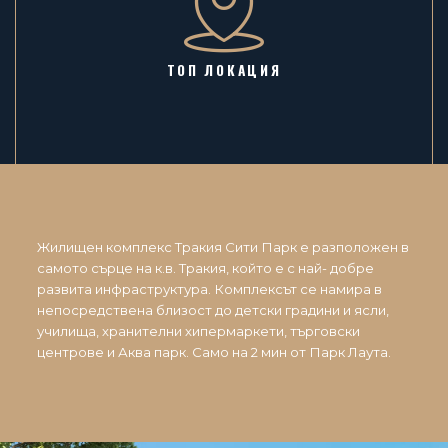
ТОП ЛОКАЦИЯ
Жилищен комплекс Тракия Сити Парк е разположен в
самото сърце на к.в. Тракия, който е с най- добре
развита инфраструктура. Комплексът се намира в
непосредствена близост до детски градини и ясли,
училища, хранителни хипермаркети, търговски
центрове и Аква парк. Само на 2 мин от Парк Лаута.