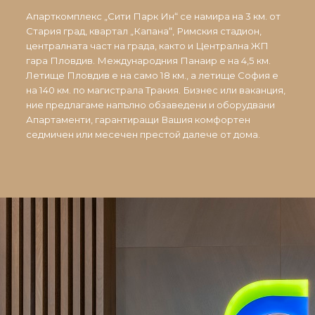
Апарткомплекс „Сити Парк Ин“ се намира на 3 км. от
Стария град, квартал „Капана“, Римския стадион,
централната част на града, както и Централна ЖП
гара Пловдив. Международния Панаир е на 4,5 км.
Летище Пловдив е на само 18 км., а летище София е
на 140 км. по магистрала Тракия. Бизнес или ваканция,
ние предлагаме напълно обзаведени и оборудвани
Апартаменти, гарантиращи Вашия комфортен
седмичен или месечен престой далече от дома.