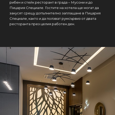
рибен и стейк ресторант в града – Мусони и до
Пицария Специале. Гостите на хотела ще могат да
закусят срещу допълнително заплащане в Пицария
Специале, както и да ползват румсървиз от двата
ресторанта през целия работен ден.