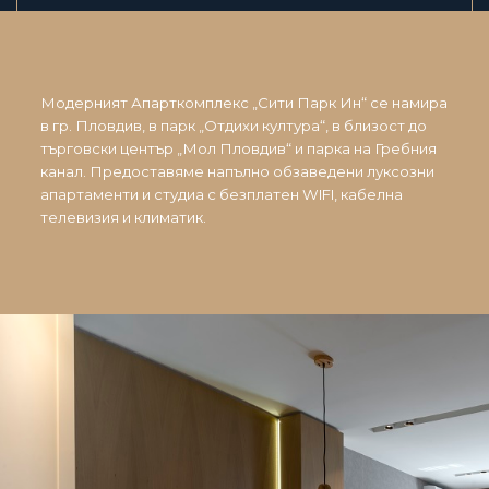
Модерният Апарткомплекс „Сити Парк Ин“ се намира
в гр. Пловдив, в парк „Отдихи култура“, в близост до
търговски център „Мол Пловдив“ и парка на Гребния
канал. Предоставяме напълно обзаведени луксозни
апартаменти и студиа с безплатен WIFI, кабелна
телевизия и климатик.