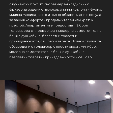
с кухненски бокс, пълноразмерен хладилник с
фризер, вградени стъклокерамични котлони и фурна,
миялна машина, както и пълно обзавеждане с посуда
за вашия комфортен продължителен или кратък
престой. Апартаментите предоставят 2 броя
телевизора с плосък екран, модерна самостоятелна
баня с душ кабина, безплатни тоалетни
принадлежности, сешоар и тераса. Всички студиа са
обзаведени с телевизор с плосък екран, минибар,
модерна самостоятелна баня с душ кабина,
безплатни тоалетни принадлежности и сешоар.