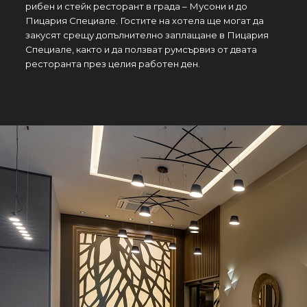
рибен и стейк ресторант в града – Мусони и до
Пицария Специале. Гостите на хотела ще могат да
закусят срещу допълнително заплащане в Пицария
Специале, както и да ползват румсървиз от двата
ресторанта през целия работен ден.