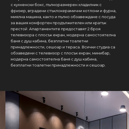
с кухненски бокс, пълноразмерен хладилник с
фризер, вградени стъклокерамични котлони и фурна,
миялна машина, както и пълно обзавеждане с посуда
за вашия комфортен продължителен или кратък
престой. Апартаментите предоставят 2 броя
телевизора с плосък екран, модерна самостоятелна
баня с душ кабина, безплатни тоалетни
принадлежности, сешоар и тераса. Всички студиа са
обзаведени с телевизор с плосък екран, минибар,
модерна самостоятелна баня с душ кабина,
безплатни тоалетни принадлежности и сешоар.