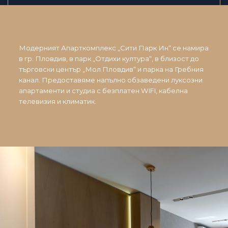
Модерният Апарткомплекс „Сити Парк Ин“ се намира
в гр. Пловдив, в парк „Отдихи култура“, в близост до
търговски център „Мол Пловдив“ и парка на Гребния
канал. Предоставяме напълно обзаведени луксозни
апартаменти и студиа с безплатен WIFI, кабелна
телевизия и климатик.