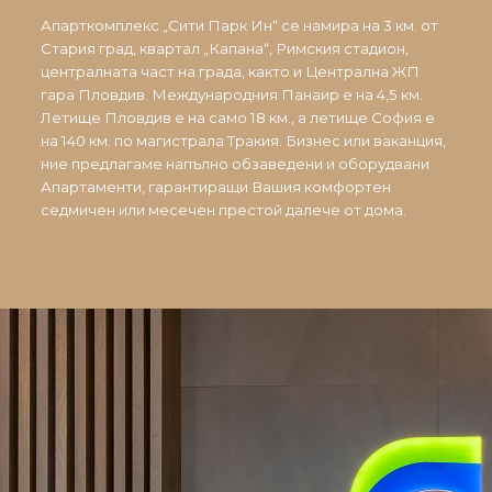
Апарткомплекс „Сити Парк Ин“ се намира на 3 км. от
Стария град, квартал „Капана“, Римския стадион,
централната част на града, както и Централна ЖП
гара Пловдив. Международния Панаир е на 4,5 км.
Летище Пловдив е на само 18 км., а летище София е
на 140 км. по магистрала Тракия. Бизнес или ваканция,
ние предлагаме напълно обзаведени и оборудвани
Апартаменти, гарантиращи Вашия комфортен
седмичен или месечен престой далече от дома.