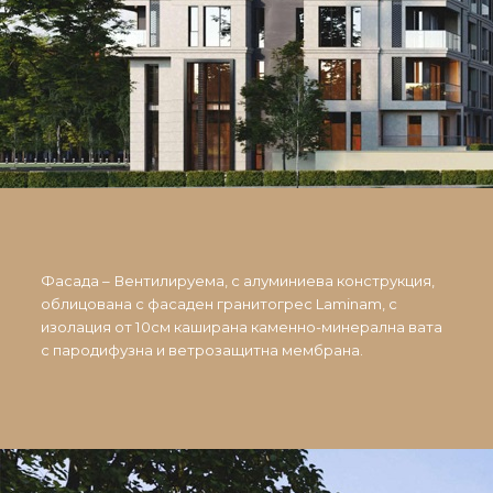
Фасада – Вентилируема, с алуминиева конструкция,
облицована с фасаден гранитогрес Laminam, с
изолация от 10см каширана каменно-минерална вата
с пародифузна и ветрозащитна мембрана.