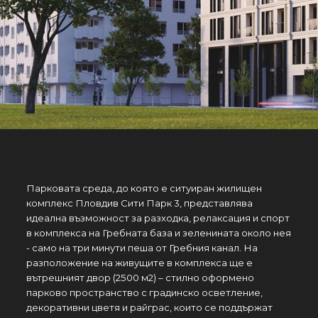
Парковата среда, до която е ситуиран жилищен
комплекс Пловдив Сити Парк 3, представлява
идеална възможност за разходка, релаксация и спорт
в комплекса на Гребната база и зеленината около нея
- само на три минути пеша от Гребния канал. На
разположение на живущите в комплекса ще e
вътрешният двор (2500 м2) – стилно оформено
парково пространство с градинско осветление,
декоративни цветя и райграс, които се поддържат