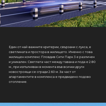
Един от най-важните критерии, свързани с лукса, е
светлината и простора в жилището. Именно с това
жилищен комплекс Пловдив Сити Парк 3 е различен
и уникален. Светлата част между тавана и пода е 2.80
м., при изпълняван в момента във всички други
новостроящи се сгради 2.60 м. За част от
апартаментите в комплекса е предвидено подово
отопление.