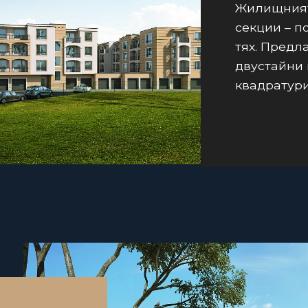
Жилищният 
секции – п
тях. Предл
двустайни 
квадратури 