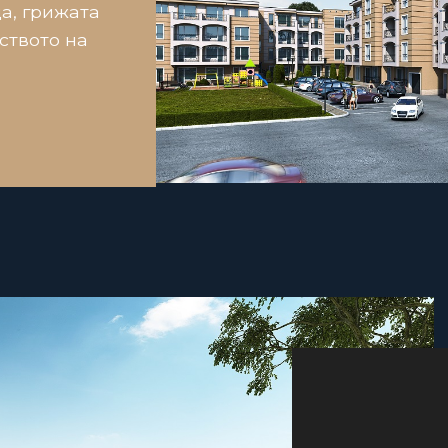
а, грижата
ството на