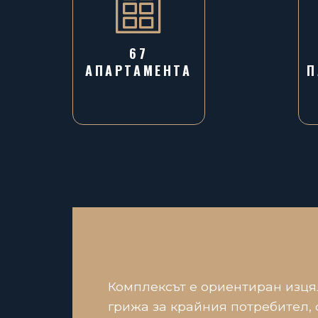
67
AПАРТАМЕНТА
П
Комплексът е ориентиран изця
грижа за крайния потребител, 