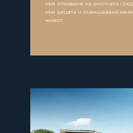
към опазване на околната сред
към децата и повишаване каче
живот.