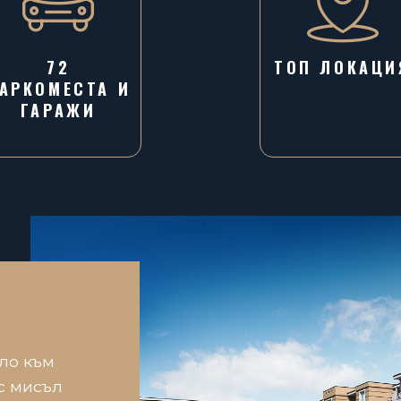
72
ТОП ЛОКАЦИ
АРКОМЕСТА И
ГАРАЖИ
ло към
с мисъл