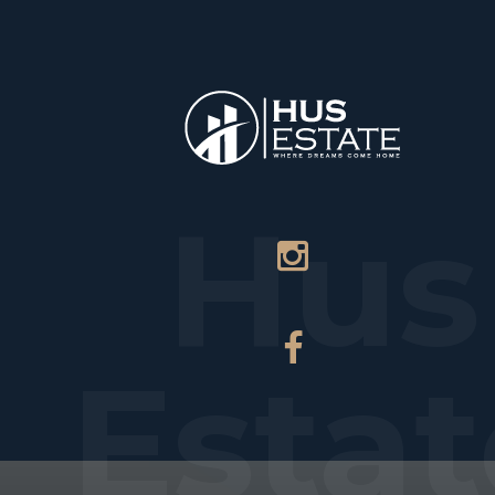
НАЧАЛО
МА
Hus
Estat