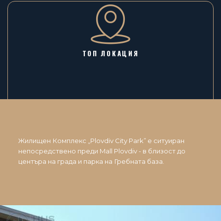
ТОП ЛОКАЦИЯ
Жилищен Комплекс „Plovdiv City Park” е ситуиран
непосредствено преди Mall Plovdiv - в близост до
центъра на града и парка на Гребната база.