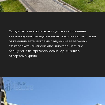
Сградите са изключително луксозни - с окачена
вентилируема фасада(най-ново поколение), изолация
от каменна вата, дограма с алуминиева вложка и
стъклопакет най-висок клас, иноксов, напълно
безшумен електрически асансьор, с изцяло
отваряемо крило.