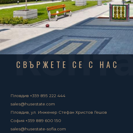
Конт
СВЪРЖЕТЕ СЕ С НАС
Пловдив +359 895 222 444
sales@husestate.com
Пловдив, ул. Инженер Стефан Христов Гешов
София +359 889 600 150
sales@husestate-sofia.com