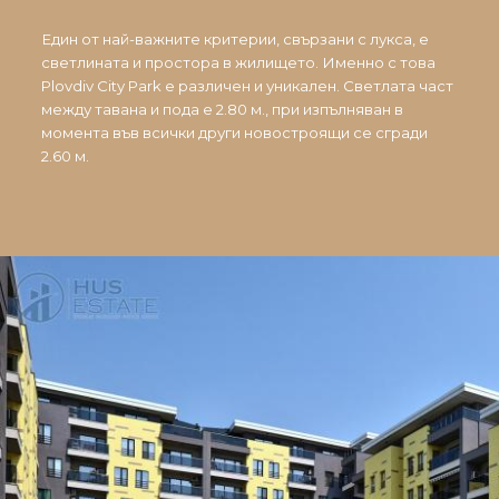
Един от най-важните критерии, свързани с лукса, е
светлината и простора в жилището. Именно с това
Plovdiv City Park е различен и уникален. Светлата част
между тавана и пода е 2.80 м., при изпълняван в
момента във всички други новостроящи се сгради
2.60 м.