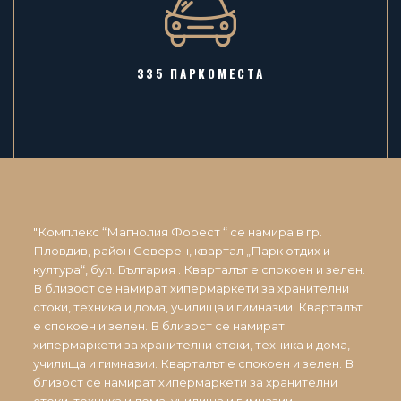
335 ПАРКОМЕСТА
"Комплекс “Магнолия Форест “ се намира в гр.
Пловдив, район Северен, квартал „Парк отдих и
култура“, бул. България . Кварталът е спокоен и зелен.
В близост се намират хипермаркети за хранителни
стоки, техника и дома, училища и гимназии. Кварталът
е спокоен и зелен. В близост се намират
хипермаркети за хранителни стоки, техника и дома,
училища и гимназии. Кварталът е спокоен и зелен. В
близост се намират хипермаркети за хранителни