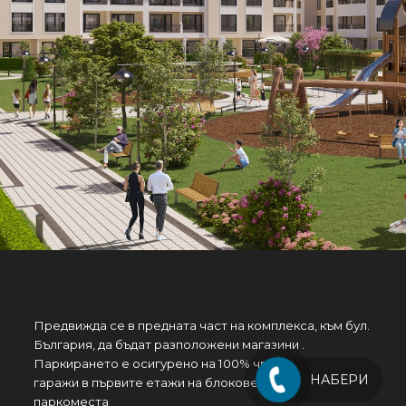
Предвижда се в предната част на комплекса, към бул.
България, да бъдат разположени магазини .
Паркирането е осигурено на 100% чрез надземни
НАБЕРИ
гаражи в първите етажи на блоковете и надземни
паркоместа