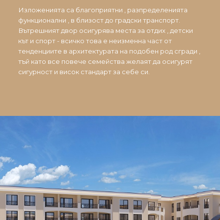
Изложенията са благоприятни , разпределенията
функционални , в близост до градски транспорт.
Вътрешният двор осигурява места за отдих , детски
кът и спорт - всичко това е неизменна част от
тенденциите в архитектурата на подобен род сгради ,
тъй като все повече семейства желаят да осигурят
сигурност и висок стандарт за себе си.