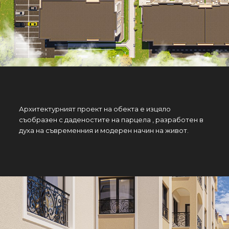
Архитектурният проект на обекта е изцяло
съобразен с даденостите на парцела , разработен в
духа на съвременния и модерен начин на живот.