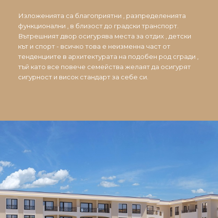
Изложенията са благоприятни , разпределенията
функционални , в близост до градски транспорт.
Вътрешният двор осигурява места за отдих , детски
кът и спорт - всичко това е неизменна част от
тенденциите в архитектурата на подобен род сгради ,
тъй като все повече семейства желаят да осигурят
сигурност и висок стандарт за себе си.