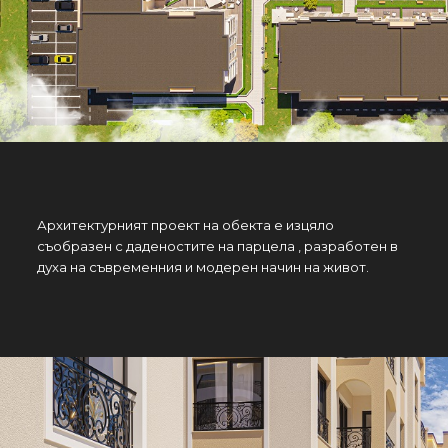
Архитектурният проект на обекта е изцяло
съобразен с даденостите на парцела , разработен в
духа на съвременния и модерен начин на живот.