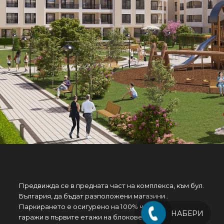
Предвижда се в предната част на комплекса, към бул.
България, да бъдат разположени магазини .
Паркирането е осигурено на 100% чрез надземни
НАБЕРИ
гаражи в първите етажи на блоковете и надземни