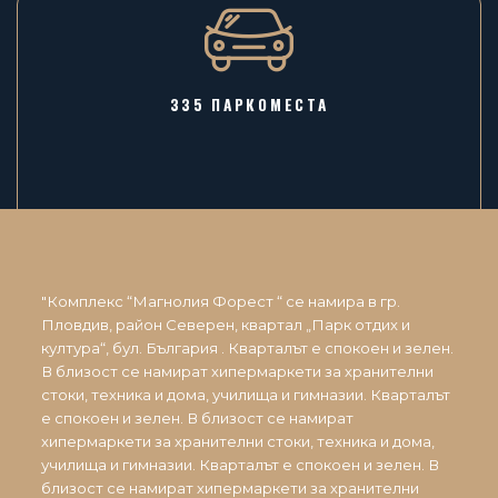
335 ПАРКОМЕСТА
"Комплекс “Магнолия Форест “ се намира в гр.
Пловдив, район Северен, квартал „Парк отдих и
култура“, бул. България . Кварталът е спокоен и зелен.
В близост се намират хипермаркети за хранителни
стоки, техника и дома, училища и гимназии. Кварталът
е спокоен и зелен. В близост се намират
хипермаркети за хранителни стоки, техника и дома,
училища и гимназии. Кварталът е спокоен и зелен. В
близост се намират хипермаркети за хранителни