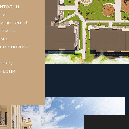
нителни
 и
и зелен. В
ети за
ма,
т е спокоен
токи,
назии.