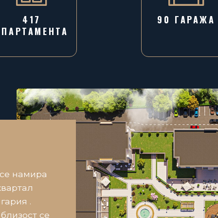
417
90 ГАРАЖA
АПАРТАМЕНТА
 се намира
квартал
гария .
 близост се