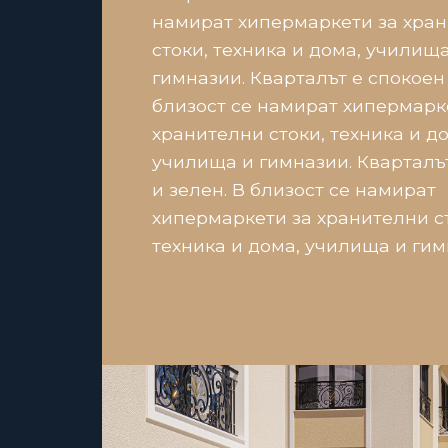
намират хипермаркети за хра
стоки, техника и дома, училища
гимназии. Кварталът е спокоен 
близост се намират хипермарк
хранителни стоки, техника и до
училища и гимназии. Кварталъ
и зелен. В близост се намират
хипермаркети за хранителни с
техника и дома, училища и гим