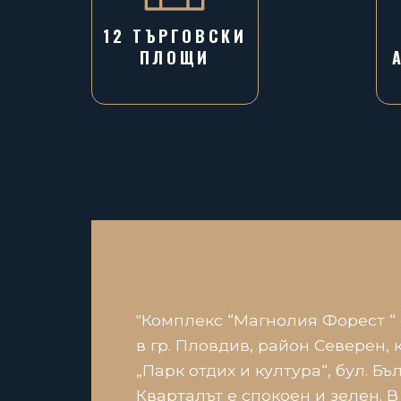
12 ТЪРГОВСКИ
ПЛОЩИ
"Комплекс “Магнолия Форест “
в гр. Пловдив, район Северен, 
„Парк отдих и култура“, бул. Бъл
Кварталът е спокоен и зелен. В