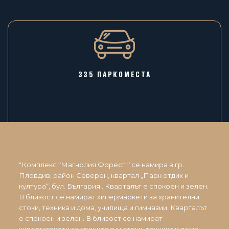
335 ПАРКОМЕСТА
"Комплекс “Магнолия Форест “ се намира в гр.
Пловдив, район Северен, квартал „Парк отдих и
култура“, бул. България . Кварталът е спокоен и зелен.
В близост се намират хипермаркети за хранителни
стоки, техника и дома, училища и гимназии. Кварталът
е спокоен и зелен. В близост се намират