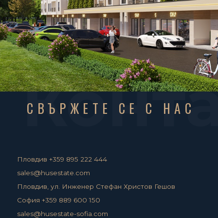
Конт
СВЪРЖЕТЕ СЕ С НАС
Пловдив +359 895 222 444
sales@husestate.com
Пловдив, ул. Инженер Стефан Христов Гешов
София +359 889 600 150
sales@husestate-sofia.com