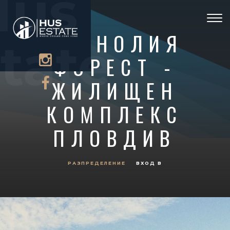
Hus
Togg
navi
МАГНОЛИЯ
tate
ФОРЕСТ -
ЖИЛИЩЕН
КОМПЛЕКС
ПЛОВДИВ
РАЗПРЕДЕЛЕНИЕ
ВХОД В