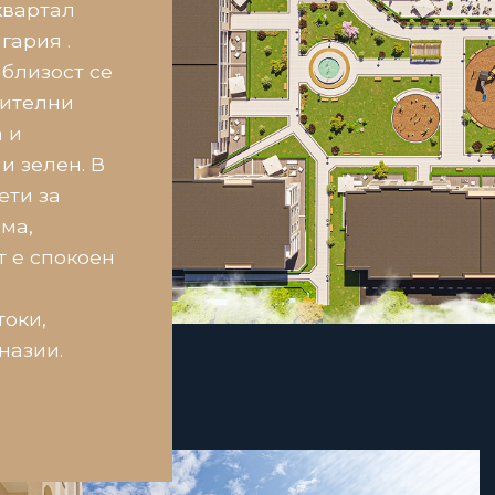
квартал
гария .
 близост се
нителни
 и
и зелен. В
ети за
ма,
т е спокоен
токи,
назии.