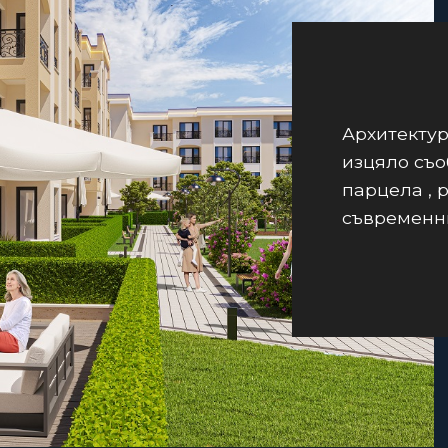
Архитектур
изцяло съо
парцела , 
съвременни