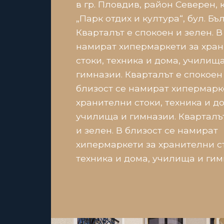
в гр. Пловдив, район Северен, 
„Парк отдих и култура“, бул. Бъл
Кварталът е спокоен и зелен. В
намират хипермаркети за хра
стоки, техника и дома, училища
гимназии. Кварталът е спокоен 
близост се намират хипермарк
хранителни стоки, техника и до
училища и гимназии. Кварталъ
и зелен. В близост се намират
хипермаркети за хранителни с
техника и дома, училища и гим