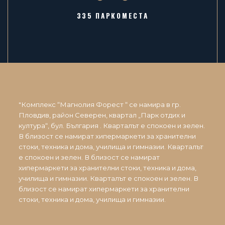
335 ПАРКОМЕСТА
"Комплекс “Магнолия Форест “ се намира в гр.
Пловдив, район Северен, квартал „Парк отдих и
култура“, бул. България . Кварталът е спокоен и зелен.
В близост се намират хипермаркети за хранителни
стоки, техника и дома, училища и гимназии. Кварталът
е спокоен и зелен. В близост се намират
хипермаркети за хранителни стоки, техника и дома,
училища и гимназии. Кварталът е спокоен и зелен. В
близост се намират хипермаркети за хранителни
стоки, техника и дома, училища и гимназии.