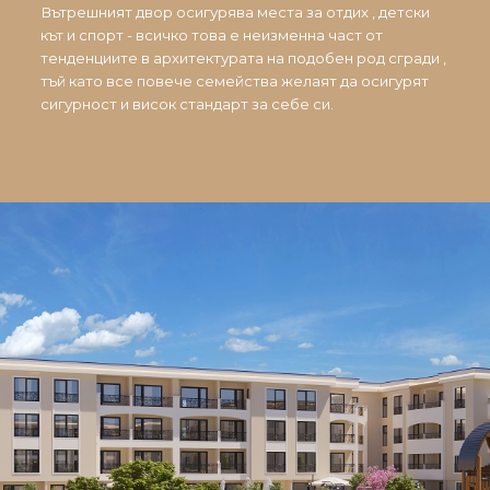
Вътрешният двор осигурява места за отдих , детски
кът и спорт - всичко това е неизменна част от
тенденциите в архитектурата на подобен род сгради ,
тъй като все повече семейства желаят да осигурят
сигурност и висок стандарт за себе си.