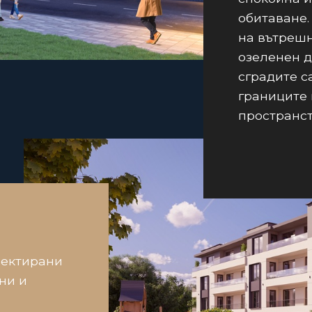
обитаване.
на вътрешн
озеленен д
сградите с
границите 
пространст
оектирани
ни и