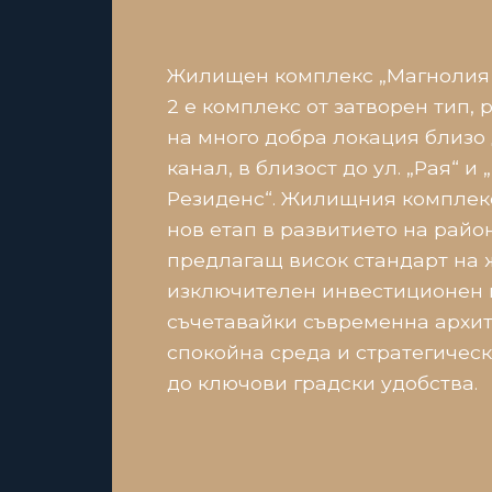
Жилищен комплекс „Магнолия 
2 е комплекс от затворен тип,
на много добра локация близо
канал, в близост до ул. „Рая“ и
Резиденс“. Жилищния комплек
нов етап в развитието на район
предлагащ висок стандарт на 
изключителен инвестиционен 
съчетавайки съвременна архит
спокойна среда и стратегическ
до ключови градски удобства.