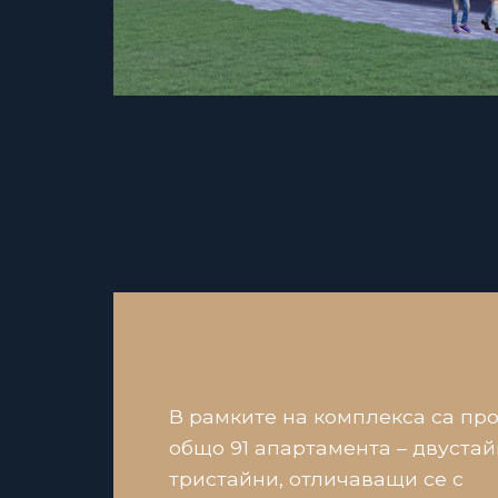
В рамките на комплекса са пр
общо 91 апартамента – двустай
тристайни, отличаващи се с