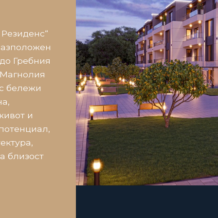
Резиденс“
 разположен
 до Гребния
 „Магнолия
с бележи
а,
живот и
потенциал,
ектура,
а близост