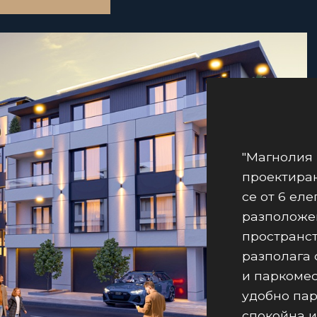
"Магнолия 
проектира
се от 6 ел
разположе
пространст
разполага 
и паркомес
удобно пар
спокойна и