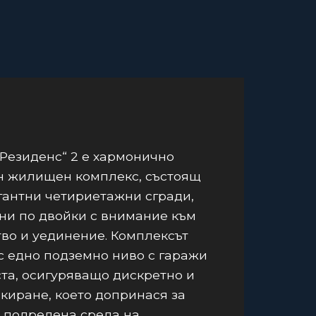
Резиденс“ 2 е хармонично
н жилищен комплекс, състоящ
егантни четириетажни сгради,
ни по двойки с внимание към
во и уединение. Комплексът
с едно подземно ниво с гаражи
та, осигуряващо дискретно и
киране, което допринася за
 подредена среда на