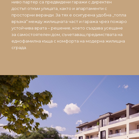
ниво партер са предвидени гаражи с директен
достъп откъм улицата, както и апартаменти с
просторни веранди. За тях е осигурена удобна „топла
връзка“ между жилищната част и гаража чрез пожаро
устойчива врата – решение, което създава усещане
за самостоятелен дом, съчетаващ предимствата на
еднофамилна къща с комфорта на модерна жилищна
сграда.