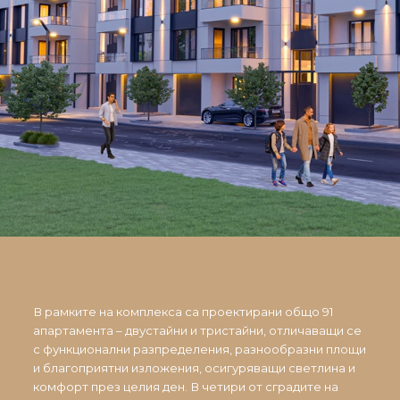
В рамките на комплекса са проектирани общо 91
апартамента – двустайни и тристайни, отличаващи се
с функционални разпределения, разнообразни площи
и благоприятни изложения, осигуряващи светлина и
комфорт през целия ден. В четири от сградите на