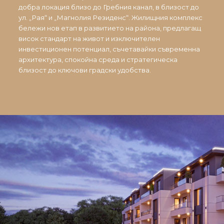
добра локация близо до Гребния канал, в близост до
ул. „Рая“ и „Магнолия Резиденс“. Жилищния комплекс
бележи нов етап в развитието на района, предлагащ
висок стандарт на живот и изключителен
инвестиционен потенциал, съчетавайки съвременна
архитектура, спокойна среда и стратегическа
близост до ключови градски удобства.