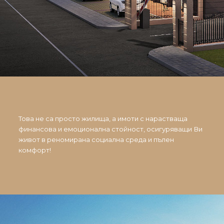
Това не са просто жилища, а имоти с нарастваща
финансова и емоционална стойност, осигуряващи Ви
живот в реномирана социална среда и пълен
комфорт!