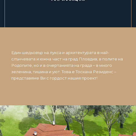
Един шедьовър на лукса и архитектурата в най-
слънчевата и южна част на град Пловдив, в полите на
Родопите, но и в очертанията на града – в много
зеленина, тишина и уют. Това е Тоскана Резиденс –
представяме Ви с гордост нашия проект!