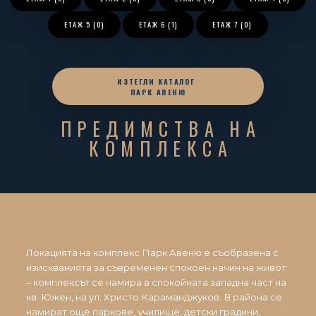
ЕТАЖ
5 (0)
ЕТАЖ
6 (1)
ЕТАЖ
7 (0)
ИЗТЕГЛИ КАТАЛОГ
ПАРК АВЕНЮ
ПРЕДИМСТВА НА
КОМПЛЕКСА
Локацията на комплекс Парк Авеню е съобразена с
изискванията за съвременен спокоен начин на живот
– комплексът се намира в спокойната западна част на
кв. Южен, на ул. Христо Караманджуков. В района се
намират още паркове, училище, детски градини,