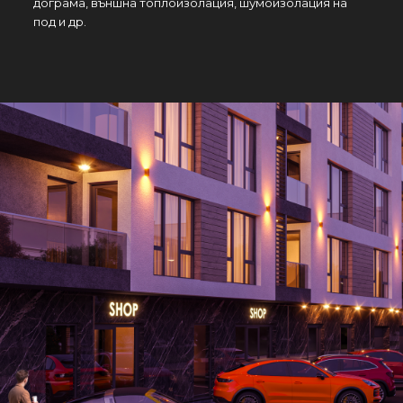
дограма, външна топлоизолация, шумоизолация на
под и др.