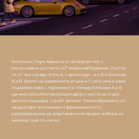
Комплекс Парк Авеню е от затворен тип, с
контролиран достъп и 24/7 видеонаблюдение. Състои
се от три сгради: Блок А, с два входа – А и Б и Блокове
Б и В. Броят на надземните етажи е 7, като има и едно
подземно ниво с паркоместа. Между Блокове А и Б
ще има обособен вътрешен двор с места за отдих,
детска площадка, стрийт фитнес. Разнообразието от
квадратури, изложения и функционалното
разпределение на апартаментите правят избора на
жилище още по-лесно.