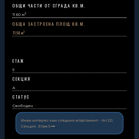
ОБЩИ ЧАСТИ ОТ СГРАДА КВ.М.
2
11.60
м
ОБЩА ЗАСТРОЕНА ПЛОЩ КВ.М.
2
71.56 м
ЕТАЖ
5
СЕКЦИЯ
А
СТАТУС
Свободен
Имам интерес към следния апартамент -
Ап.20,
Секция , Етаж 5