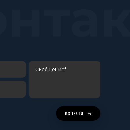
онта
С
ИЗПРАТИ