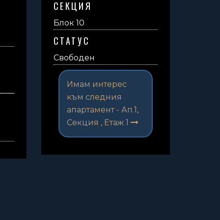
СЕКЦИЯ
Блок 10
СТАТУС
Свободен
Имам интерес
към следния
апартамент -
Ап.1,
Секция , Етаж 1