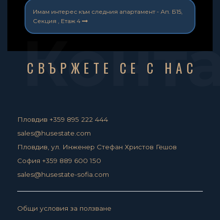
Имам интерес към следния апартамент -
Ап. Б15,
Секция , Етаж 4
Конт
СВЪРЖЕТЕ СЕ С НАС
Пловдив +359 895 222 444
sales@husestate.com
Пловдив, ул. Инженер Стефан Христов Гешов
София +359 889 600 150
sales@husestate-sofia.com
Общи условия за ползване