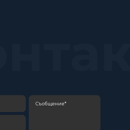
онта
С