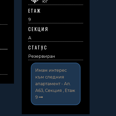
юг
ЕТАЖ
9
СЕКЦИЯ
А
СТАТУС
Резервиран
Имам интерес
към следния
апартамент -
Ап.
А63, Секция , Етаж
9