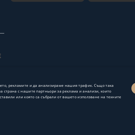
Е
ето, рекламите и да анализираме нашия трафик. Също така
 страна с нашите партньори за реклама и анализи, които
ставили или която са събрали от вашето използване на техните
Изработка и поддръжка:
ShalomDev.com