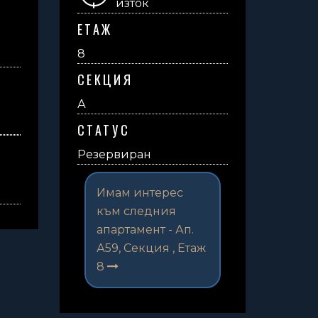
изток
ЕТАЖ
8
СЕКЦИЯ
А
СТАТУС
Резервиран
Имам интерес
към следния
апартамент -
Ап.
А59, Секция , Етаж
8