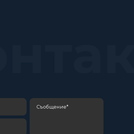
онта
С