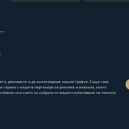
Е
ето, рекламите и да анализираме нашия трафик. Също така
 страна с нашите партньори за реклама и анализи, които
ставили или която са събрали от вашето използване на техните
Изработка и поддръжка:
ShalomDev.com