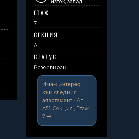
изток, запад
ЕТАЖ
7
СЕКЦИЯ
А
СТАТУС
Резервиран
Имам интерес
към следния
апартамент -
Ап.
А51, Секция , Етаж
7