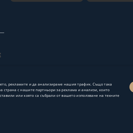
Е
ето, рекламите и да анализираме нашия трафик. Също така
 страна с нашите партньори за реклама и анализи, които
ставили или която са събрали от вашето използване на техните
Изработка и поддръжка:
ShalomDev.com