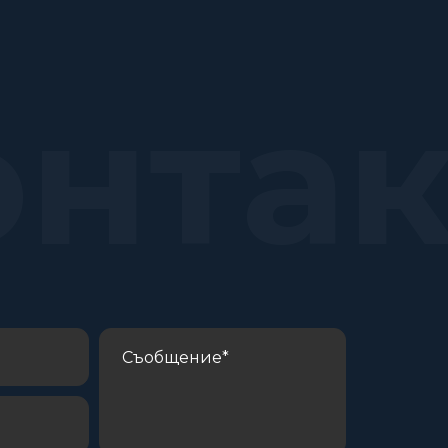
онта
С