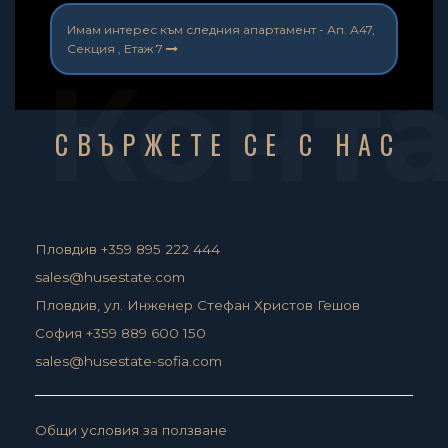
Имам интерес към следния апартамент -
Ап. А47,
Секция , Етаж 7
Конт
СВЪРЖЕТЕ СЕ С НАС
Пловдив +359 895 222 444
sales@husestate.com
Пловдив, ул. Инженер Стефан Христов Гешов
София +359 889 600 150
sales@husestate-sofia.com
Общи условия за ползване