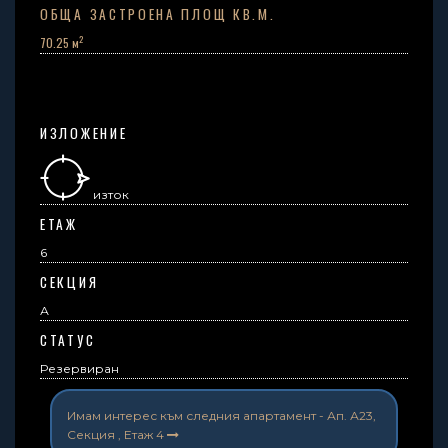
ОБЩА ЗАСТРОЕНА ПЛОЩ КВ.М.
2
70.25 м
ИЗЛОЖЕНИЕ
изток
ЕТАЖ
6
СЕКЦИЯ
А
СТАТУС
Резервиран
Имам интерес към следния апартамент -
Ап. А23,
Секция , Етаж 4