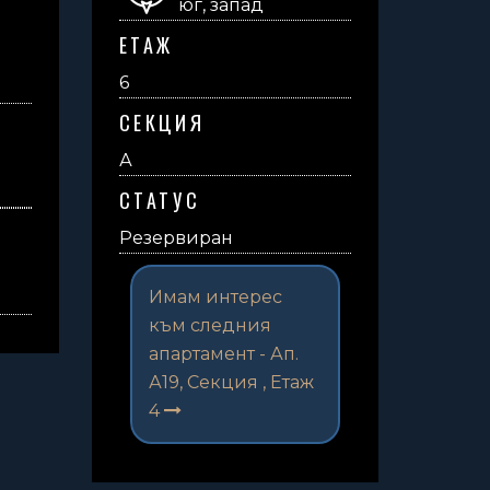
юг, запад
ЕТАЖ
6
СЕКЦИЯ
А
СТАТУС
Резервиран
Имам интерес
към следния
апартамент -
Ап.
А19, Секция , Етаж
4