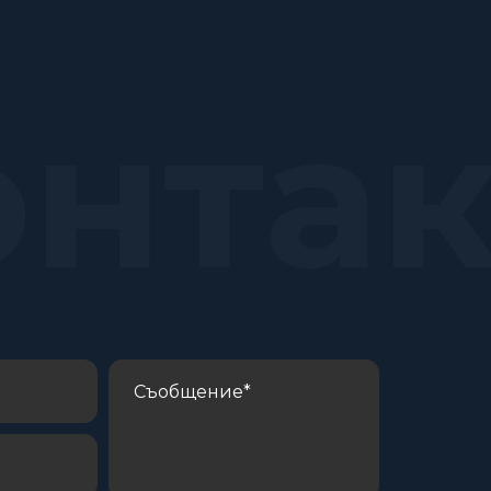
онта
С