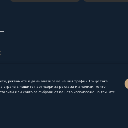
Е
ето, рекламите и да анализираме нашия трафик. Също така
 страна с нашите партньори за реклама и анализи, които
ставили или която са събрали от вашето използване на техните
Изработка и поддръжка:
ShalomDev.com